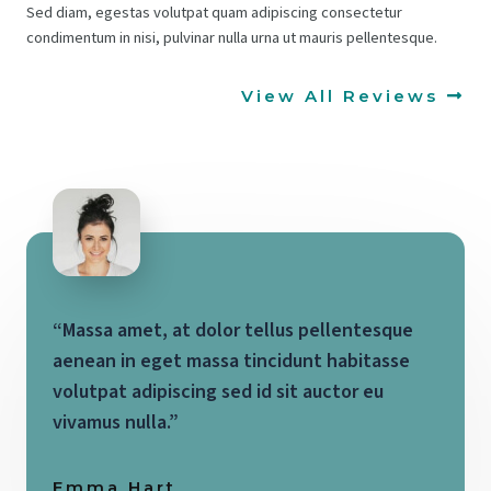
Sed diam, egestas volutpat quam adipiscing consectetur
condimentum in nisi, pulvinar nulla urna ut mauris pellentesque.
View All Reviews
“Massa amet, at dolor tellus pellentesque
aenean in eget massa tincidunt habitasse
volutpat adipiscing sed id sit auctor eu
vivamus nulla.”
Emma Hart