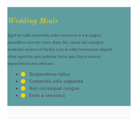
Wedding Meals
Eget mi nulla venenatis odio viverra in in a at augue
penatibus non nec risus diam dui, varius dui volutpat
molestie viverra ut facilisi cras in nulla fermentum aliquet
vitae egestas quis pulvinar lacus quis fusce massa
imperdiet lectus ultricies.
Suspendisse tellus
Commodo odio vulputate
Non consequat congue
Enim a senectus