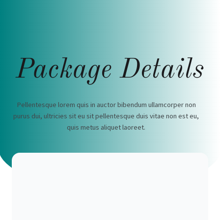
Package Details
Pellentesque lorem quis in auctor bibendum ullamcorper non
purus dui, ultricies sit eu sit pellentesque duis vitae non est eu,
quis metus aliquet laoreet.