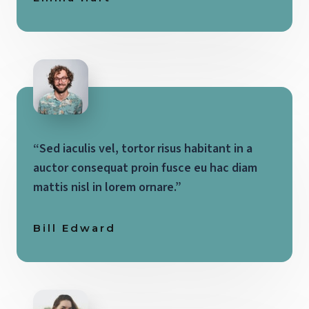
“Sed iaculis vel, tortor risus habitant in a
auctor consequat proin fusce eu hac diam
mattis nisl in lorem ornare.”
Bill Edward